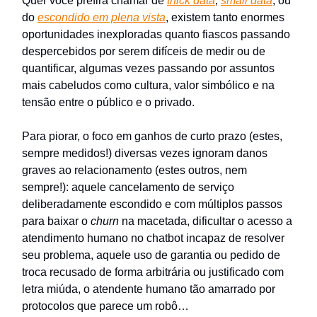
Quer você prefira chamar de
thick data
,
small data
, ou
do
escondido em plena vista
, existem tanto enormes
oportunidades inexploradas quanto fiascos passando
despercebidos por serem difíceis de medir ou de
quantificar, algumas vezes passando por assuntos
mais cabeludos como cultura, valor simbólico e na
tensão entre o público e o privado.
Para piorar, o foco em ganhos de curto prazo (estes,
sempre medidos!) diversas vezes ignoram danos
graves ao relacionamento (estes outros, nem
sempre!): aquele cancelamento de serviço
deliberadamente escondido e com múltiplos passos
para baixar o
churn
na macetada, dificultar o acesso a
atendimento humano no chatbot incapaz de resolver
seu problema, aquele uso de garantia ou pedido de
troca recusado de forma arbitrária ou justificado com
letra miúda, o atendente humano tão amarrado por
protocolos que parece um robô…