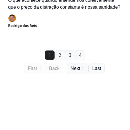
O que acontece quando entendemos coletivamente
que o preço da distração constante é nossa sanidade?
Rodrigo dos Reis
1
2
3
4
First
Back
Next
Last