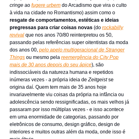
cringe
ao
fugere urbem
do Arcadismo que vira
o culto
à vida na cidade no Romantismo) assim como o
resgate de comportamentos, estéticas e ideias
pregressas para criar coisas novas
(do
rockabilly
revival
que nos anos 70/80 reinterpretou os 50,
passando pelas referências super oitentistas da moda
dos anos 00,
pelo apelo multigeracional de Stranger
Things
ou mesmo pela
reemergência do City Pop
mais de 30 anos depois do seu ápice
), são
indissociáveis da natureza humana e repetidos
inúmeras vezes - a própria ideia de
Zeitgeist
se
origina daí. Quem tem mais de 35 anos hoje
invariavelmente viu coisas da própria na infância ou
adolescência sendo ressignificadas, os mais velhos já
passaram por isso múltiplas vezes - e isso acontece
em uma enormidade de categorias, passando por
eletrônicos de consumo, design gráfico, design de
interiores e muitos outras além da moda, onde isso é