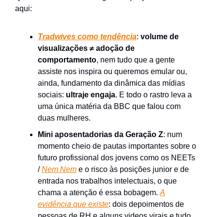
aqui:
Tradwives
como tendência
:
volume de
visualizações ≠ adoção de
comportamento
, nem tudo que a gente
assiste nos inspira ou queremos emular ou,
ainda, fundamento da dinâmica das mídias
sociais:
ultraje engaja
. E todo o rastro leva a
uma única matéria da BBC que falou com
duas mulheres.
Mini aposentadorias da Geração Z
: num
momento cheio de pautas importantes sobre o
futuro profissional dos jovens como os NEETs
/
Nem Nem
e o risco às posições junior e de
entrada nos trabalhos intelectuais, o que
chama a atenção é essa bobagem.
A
evidência que existe
: dois depoimentos de
pessoas de RH e alguns videos virais e tudo