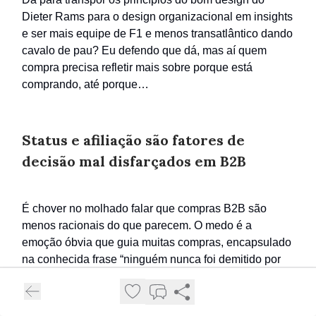
Dieter Rams para o design organizacional em insights
e ser mais equipe de F1 e menos transatlântico dando
cavalo de pau? Eu defendo que dá, mas aí quem
compra precisa refletir mais sobre porque está
comprando, até porque…
Status e afiliação são fatores de
decisão mal disfarçados em B2B
É chover no molhado falar que compras B2B são
menos racionais do que parecem. O medo é a
emoção óbvia que guia muitas compras, encapsulado
na conhecida frase “ninguém nunca foi demitido por
comprar IBM”. Só que status e pertencimento tem um
papel
fundamental
em B2B - é só olhar o tamanho da
delegação brasileira em alguns eventos