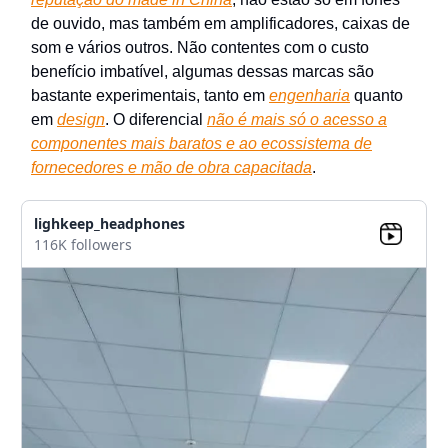
de ouvido, mas também em amplificadores, caixas de
som e vários outros. Não contentes com o custo
benefício imbatível, algumas dessas marcas são
bastante experimentais, tanto em
engenharia
quanto
em
design
. O diferencial
não é mais só o acesso a
componentes mais baratos e ao ecossistema de
fornecedores e mão de obra capacitada
.
lighkeep_headphones
116K followers