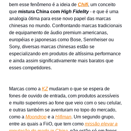
bem esse fenômeno é a ideia de
Chifi
, um conceito
que
mistura China com
High Fidelity
- e que é uma
analogia ótima para esse novo papel das marcas
chinesas no mundo. Confrontando marcas tradicionais
de equipamento de áudio premium americanas,
européias e japonesas como Bose, Sennheiser ou
Sony, diversas marcas chinesas estão se
especializando em produtos de altíssima performance
e ainda assim significativamente mais baratos que
esses competidores.
Marcas como a
KZ
mudaram o que se espera de
fones de ouvido de entrada, com produtos acessíveis
e muito superiores ao fone que veio com o seu celular,
e outras também se aventuram no topo do mercado,
como a
Moondrop
e a
Hifiman
. Um segundo grupo,
entre as quais a FiiO, que tem como
missão elevar a
reputação do
made in China
, não estão só em fones