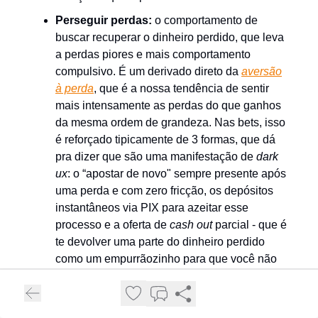
Perseguir perdas:
o comportamento de
buscar recuperar o dinheiro perdido, que leva
a perdas piores e mais comportamento
compulsivo. É um derivado direto da
aversão
à perda
, que é a nossa tendência de sentir
mais intensamente as perdas do que ganhos
da mesma ordem de grandeza. Nas bets, isso
é reforçado tipicamente de 3 formas, que dá
pra dizer que são uma manifestação de
dark
ux
: o “apostar de novo" sempre presente após
uma perda e com zero fricção, os depósitos
instantâneos via PIX para azeitar esse
processo e a oferta de
cash out
parcial - que é
te devolver uma parte do dinheiro perdido
como um empurrãozinho para que você não
pare. Aí também bate na falácia do custo
irrecuperável (
sunk cost
) - “já gastei xxxx
reais, se eu parar, perdi tudo à toa”.